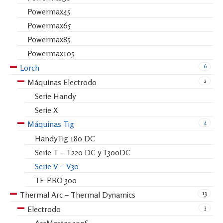
Powermax45
Powermax65
Powermax85
Powermax105
6
Lorch
2
Máquinas Electrodo
Serie Handy
Serie X
4
Máquinas Tig
HandyTig 180 DC
Serie T – T220 DC y T300DC
Serie V – V30
TF-PRO 300
13
Thermal Arc – Thermal Dynamics
3
Electrodo
ArcMaster 300S