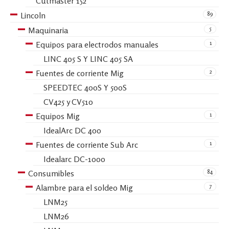
Cutmaster 152
89
Lincoln
5
Maquinaria
1
Equipos para electrodos manuales
LINC 405 S Y LINC 405 SA
2
Fuentes de corriente Mig
SPEEDTEC 400S Y 500S
CV425 y CV510
1
Equipos Mig
IdealArc DC 400
1
Fuentes de corriente Sub Arc
Idealarc DC-1000
84
Consumibles
7
Alambre para el soldeo Mig
LNM25
LNM26