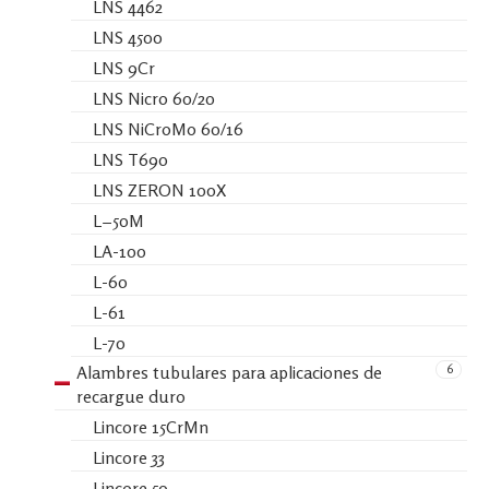
LNS 4462
LNS 4500
LNS 9Cr
LNS Nicro 60/20
LNS NiCroMo 60/16
LNS T690
LNS ZERON 100X
L−50M
LA-100
L-60
L-61
L-70
6
Alambres tubulares para aplicaciones de
recargue duro
Lincore 15CrMn
Lincore 33
Lincore 50