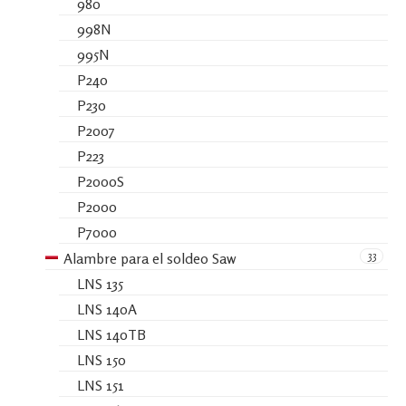
980
998N
995N
P240
P230
P2007
P223
P2000S
P2000
P7000
33
Alambre para el soldeo Saw
LNS 135
LNS 140A
LNS 140TB
LNS 150
LNS 151