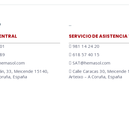
O
…
ENTRAL
SERVICIO DE ASISTENCIA
 01
981 14 24 20
 89
618 57 40 15
emasol.com
SAT@hemasol.com
án, 33, Meicende 15140,
Calle Caracas 30, Meicende 
Coruña, España
Arteixo – A Coruña, España
 en: