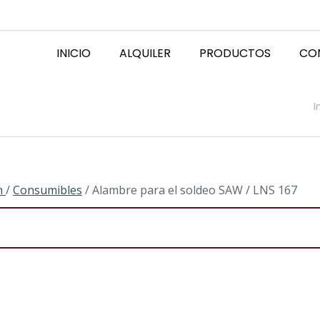
INICIO
ALQUILER
PRODUCTOS
CO
E
I
n
/
Consumibles
/ Alambre para el soldeo SAW / LNS 167