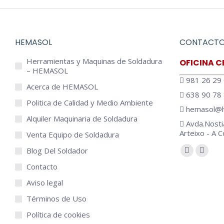
TIG
OK Tigrod 16.95
1
Soldadura MIG MAG
HEMASOL
CONTACT
– GMAW
Herramientas y Maquinas de Soldadura
OFICINA C
OK Autrod 16.95
– HEMASOL
5
Soldadura con Hilos
981 26 29
Acerca de HEMASOL
tubulares con protección
638 90 78
de gas FCAW
Politica de Calidad y Medio Ambiente
hemasol@h
OK Tubrod 14.28 –
Alquiler Maquinaria de Soldadura
Avda.Nosti
FCAW
Arteixo - A 
Venta Equipo de Soldadura
OK Tubrod 15.30 – FCAW
Encuéntranos
Blog Del Soldador
OK Tubrod 15.31 – FCAW
OK Autrod 15.34 – FCAW
Contacto
OK Autrod 15.37 – FCAW
Aviso legal
35
Soldadura manual
Términos de Uso
con electrodos MMA-
Política de cookies
SMAW