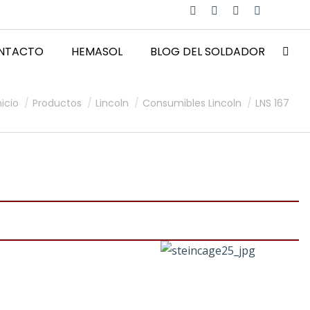
NTACTO
HEMASOL
BLOG DEL SOLDADOR
stás aquí:
nicio
Productos
Lincoln
Consumibles Lincoln
LNS 167