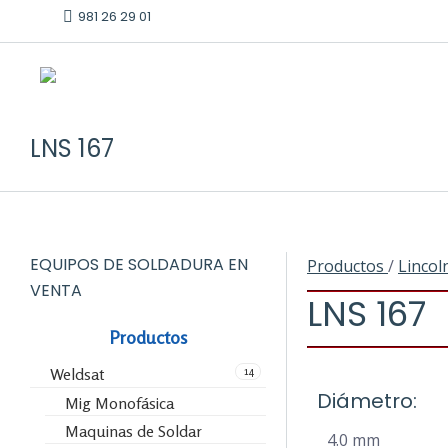
981 26 29 01
LNS 167
EQUIPOS DE SOLDADURA EN
Productos
/
Lincol
VENTA
LNS 167
Productos
14
Weldsat
Diámetro:
Mig Monofásica
Maquinas de Soldar
4.0 mm