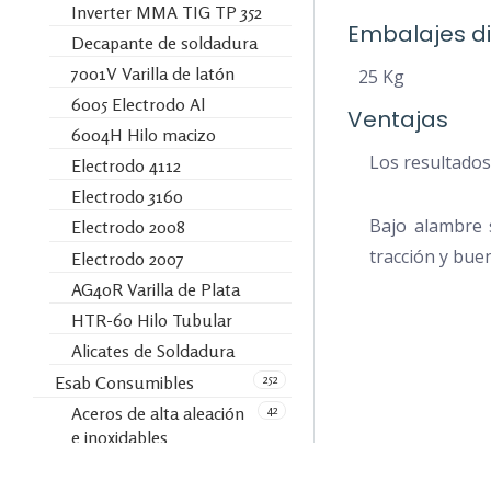
Inverter MMA TIG TP 352
Embalajes di
Decapante de soldadura
7001V Varilla de latón
25 Kg
6005 Electrodo Al
Ventajas
6004H Hilo macizo
Los resultados
Electrodo 4112
Electrodo 3160
Bajo alambre 
Electrodo 2008
tracción y bue
Electrodo 2007
AG40R Varilla de Plata
HTR-60 Hilo Tubular
Alicates de Soldadura
252
Esab Consumibles
42
Aceros de alta aleación
e inoxidables
1
Soldadura TIG con
protección de Gas GTAW-