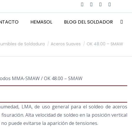
Facebook
X
Instagram
YouTube
page
page
page
page
NTACTO
HEMASOL
BLOG DEL SOLDADOR
opens
opens
opens
opens
Busca
in
in
in
in
new
new
new
new
umibles de Soldadura
Aceros Suaves
OK 48.00 – SMAW
window
window
window
window
ctrodos MMA-SMAW / OK 48.00 – SMAW
a humedad, LMA, de uso general para el soldeo de aceros
fisuración. Alta velocidad de soldeo en la posición vertical
 no puede evitarse la aparición de tensiones.