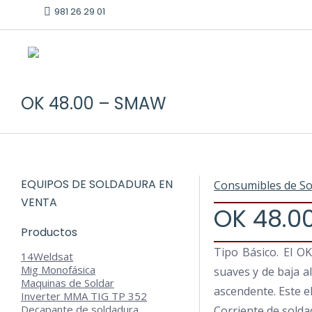
981 26 29 01
OK 48.00 – SMAW
EQUIPOS DE SOLDADURA EN
Consumibles de So
VENTA
OK 48.0
Productos
Tipo Básico. El O
14
Weldsat
Mig Monofásica
suaves y de baja al
Maquinas de Soldar
ascendente. Este e
Inverter MMA TIG TP 352
Decapante de soldadura
Corriente de solda