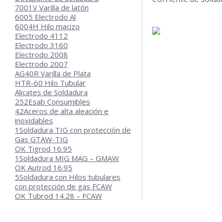
7001V Varilla de latón
6005 Electrodo Al
6004H Hilo macizo
Electrodo 4112
Electrodo 3160
Electrodo 2008
Electrodo 2007
AG40R Varilla de Plata
HTR-60 Hilo Tubular
Alicates de Soldadura
252
Esab Consumibles
42
Aceros de alta aleación e
inoxidables
1
Soldadura TIG con protección de
Gas GTAW-TIG
OK Tigrod 16.95
1
Soldadura MIG MAG – GMAW
OK Autrod 16.95
5
Soldadura con Hilos tubulares
con protección de gas FCAW
OK Tubrod 14.28 – FCAW
OK Tubrod 15.30 – FCAW
OK Tubrod 15.31 – FCAW