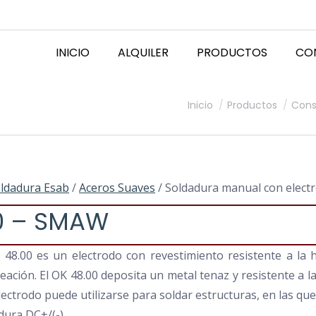
INICIO
ALQUILER
PRODUCTOS
CO
Estás aquí:
Inicio
Productos
Cons
ldadura Esab
/
Aceros Suaves
/ Soldadura manual con ele
0 – SMAW
K 48.00 es un electrodo con revestimiento resistente a l
eación. El OK 48.00 deposita un metal tenaz y resistente a la 
lectrodo puede utilizarse para soldar estructuras, en las que
dura DC+/(-)