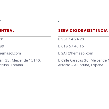
O
…
ENTRAL
SERVICIO DE ASISTENCIA
 01
981 14 24 20
 89
618 57 40 15
emasol.com
SAT@hemasol.com
án, 33, Meicende 15140,
Calle Caracas 30, Meicende 
Coruña, España
Arteixo – A Coruña, España
 en:
be
w