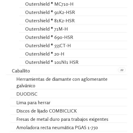
Outershield ® MC710-H
Outershield ® 91K2-HSR
Outershield ® 81K2-HSR
Outershield ® 71M-H
Outershield ® 690-HSR
Outershield ® 555CT-H
Outershield ® 20-H
Outershield ® 101NI1 HSR
22
Caballito
Herramientas de diamante con aglomerante
galvánico
DUODISC
Lima para herrar
Discos de lijado COMBICLICK
Fresas de metal duro para trabajos exigentes
Amoladora recta neumática PGAS 1-750