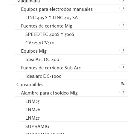
Maquinaria
1
Equipos para electrodos manuales
LINC 405 S Y LINC 405 SA
2
Fuentes de corriente Mig
SPEEDTEC 400S Y 500S
CV425 y CV510
1
Equipos Mig
IdealArc DC 400
1
Fuentes de corriente Sub Arc
Idealarc DC-1000
84
Consumibles
7
Alambre para el soldeo Mig
LNM25
LNM26
LNM27
SUPRAMIG