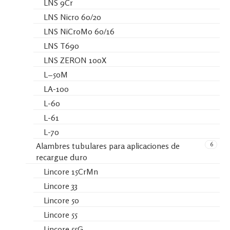
LNS 9Cr
LNS Nicro 60/20
LNS NiCroMo 60/16
LNS T690
LNS ZERON 100X
L−50M
LA-100
L-60
L-61
L-70
6
Alambres tubulares para aplicaciones de
recargue duro
Lincore 15CrMn
Lincore 33
Lincore 50
Lincore 55
Lincore 55G