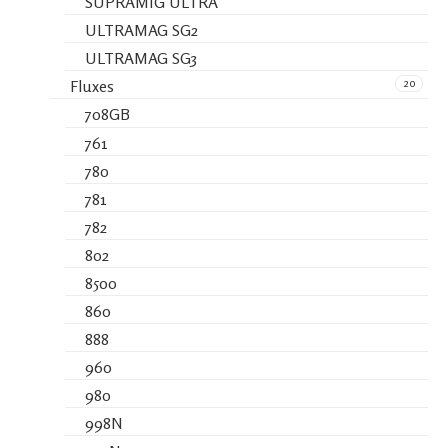
SUPRAMIG ULTRA
ULTRAMAG SG2
ULTRAMAG SG3
20
Fluxes
708GB
761
780
781
782
802
8500
860
888
960
980
998N