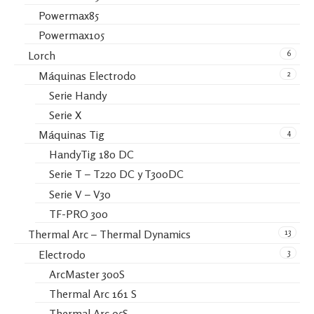
Powermax85
Powermax105
6
Lorch
2
Máquinas Electrodo
Serie Handy
Serie X
4
Máquinas Tig
HandyTig 180 DC
Serie T – T220 DC y T300DC
Serie V – V30
TF-PRO 300
13
Thermal Arc – Thermal Dynamics
3
Electrodo
ArcMaster 300S
Thermal Arc 161 S
Thermal Arc 95S