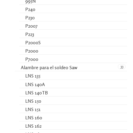
995N
P240
P230
P2007
P223
P2000S
P2000
P7000
33
Alambre para el soldeo Saw
LNS 135
LNS 140A
LNS 140TB
LNS 150
LNS 151
LNS 160
LNS 162