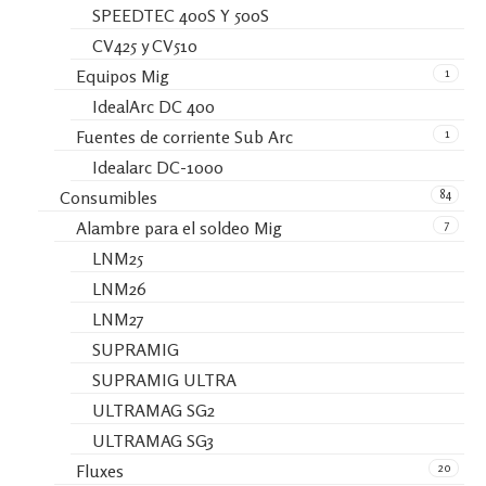
SPEEDTEC 400S Y 500S
CV425 y CV510
1
Equipos Mig
IdealArc DC 400
1
Fuentes de corriente Sub Arc
Idealarc DC-1000
84
Consumibles
7
Alambre para el soldeo Mig
LNM25
LNM26
LNM27
SUPRAMIG
SUPRAMIG ULTRA
ULTRAMAG SG2
ULTRAMAG SG3
20
Fluxes