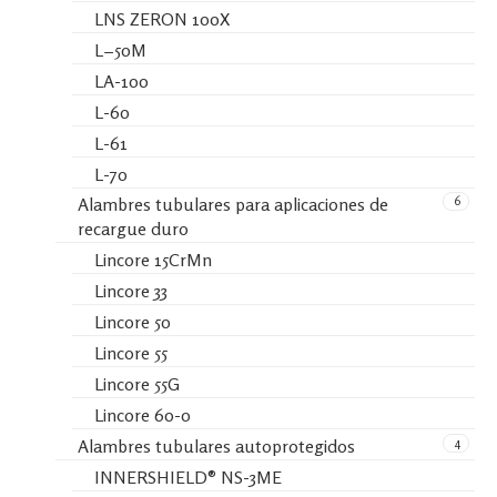
LNS ZERON 100X
L−50M
LA-100
L-60
L-61
L-70
6
Alambres tubulares para aplicaciones de
recargue duro
Lincore 15CrMn
Lincore 33
Lincore 50
Lincore 55
Lincore 55G
Lincore 60-0
4
Alambres tubulares autoprotegidos
INNERSHIELD® NS-3ME