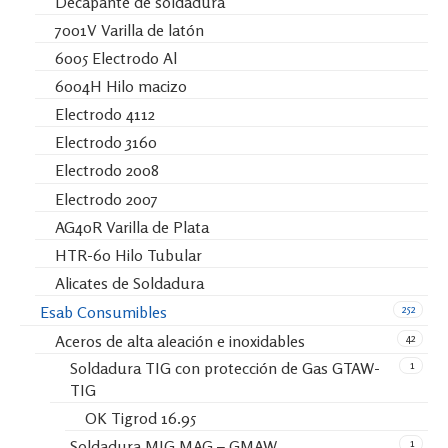
Decapante de soldadura
7001V Varilla de latón
6005 Electrodo Al
6004H Hilo macizo
Electrodo 4112
Electrodo 3160
Electrodo 2008
Electrodo 2007
AG40R Varilla de Plata
HTR-60 Hilo Tubular
Alicates de Soldadura
252
Esab Consumibles
42
Aceros de alta aleación e inoxidables
1
Soldadura TIG con protección de Gas GTAW-
TIG
OK Tigrod 16.95
1
Soldadura MIG MAG – GMAW