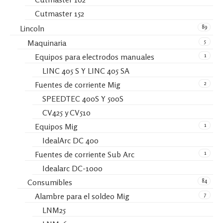
Cutmaster 152
89
Lincoln
5
Maquinaria
1
Equipos para electrodos manuales
LINC 405 S Y LINC 405 SA
2
Fuentes de corriente Mig
SPEEDTEC 400S Y 500S
CV425 y CV510
1
Equipos Mig
IdealArc DC 400
1
Fuentes de corriente Sub Arc
Idealarc DC-1000
84
Consumibles
7
Alambre para el soldeo Mig
LNM25