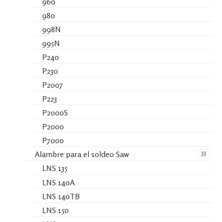
960
980
998N
995N
P240
P230
P2007
P223
P2000S
P2000
P7000
33
Alambre para el soldeo Saw
LNS 135
LNS 140A
LNS 140TB
LNS 150