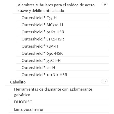
9
Alambres tubulares para el soldeo de acero
suave y débilmente aleado
Outershield ® T55-H
Outershield ® MC710-H
Outershield ® 91K2-HSR
Outershield ® 81K2-HSR
Outershield ® 71M-H
Outershield ® 690-HSR
Outershield ® 555CT-H
Outershield ® 20-H
Outershield ® 101NI1 HSR
22
Caballito
Herramientas de diamante con aglomerante
galvánico
DUODISC
Lima para herrar