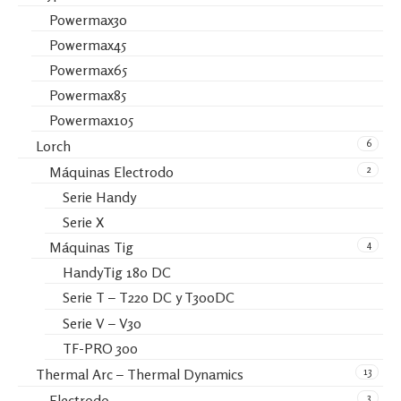
Powermax30
Powermax45
Powermax65
Powermax85
Powermax105
6
Lorch
2
Máquinas Electrodo
Serie Handy
Serie X
4
Máquinas Tig
HandyTig 180 DC
Serie T – T220 DC y T300DC
Serie V – V30
TF-PRO 300
13
Thermal Arc – Thermal Dynamics
3
Electrodo