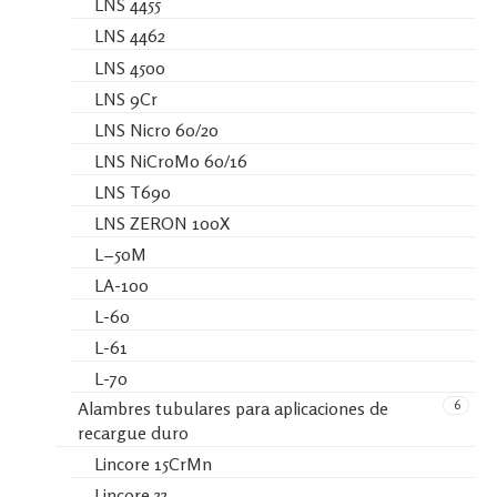
LNS 4455
LNS 4462
LNS 4500
LNS 9Cr
LNS Nicro 60/20
LNS NiCroMo 60/16
LNS T690
LNS ZERON 100X
L−50M
LA-100
L-60
L-61
L-70
6
Alambres tubulares para aplicaciones de
recargue duro
Lincore 15CrMn
Lincore 33