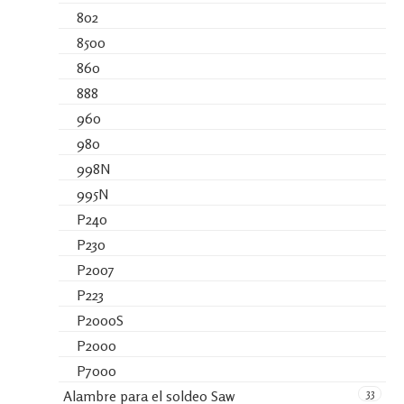
802
8500
860
888
960
980
998N
995N
P240
P230
P2007
P223
P2000S
P2000
P7000
33
Alambre para el soldeo Saw