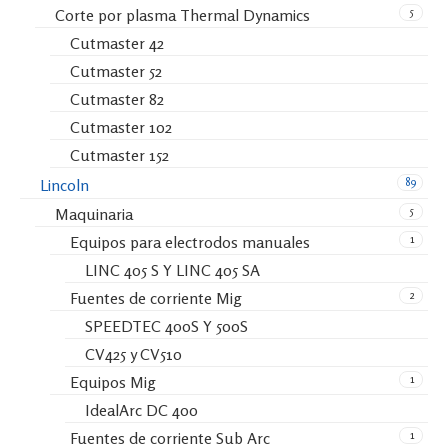
5
Corte por plasma Thermal Dynamics
Cutmaster 42
Cutmaster 52
Cutmaster 82
Cutmaster 102
Cutmaster 152
89
Lincoln
5
Maquinaria
1
Equipos para electrodos manuales
LINC 405 S Y LINC 405 SA
2
Fuentes de corriente Mig
SPEEDTEC 400S Y 500S
CV425 y CV510
1
Equipos Mig
IdealArc DC 400
1
Fuentes de corriente Sub Arc