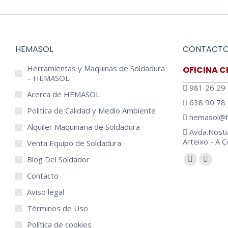
TIG
OK Tigrod 16.95
1
Soldadura MIG MAG
HEMASOL
CONTACT
– GMAW
OK Autrod 16.95
Herramientas y Maquinas de Soldadura
OFICINA C
– HEMASOL
5
Soldadura con Hilos
981 26 29
tubulares con protección
Acerca de HEMASOL
de gas FCAW
638 90 78
Politica de Calidad y Medio Ambiente
OK Tubrod 14.28 –
hemasol@h
FCAW
Alquiler Maquinaria de Soldadura
Avda.Nosti
OK Tubrod 15.30 – FCAW
Arteixo - A 
Venta Equipo de Soldadura
OK Tubrod 15.31 – FCAW
Encuéntranos
Blog Del Soldador
OK Autrod 15.34 – FCAW
Contacto
OK Autrod 15.37 – FCAW
Aviso legal
35
Soldadura manual
con electrodos MMA-
Términos de Uso
SMAW
Política de cookies