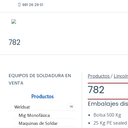
981 26 29 01
782
EQUIPOS DE SOLDADURA EN
Productos
/
Lincol
VENTA
782
Productos
Embalajes dis
14
Weldsat
Bolsa 500 Kg
Mig Monofásica
25 Kg PE sealed
Maquinas de Soldar