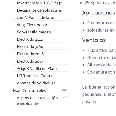
25 Kg Sahara R
Inverter MMA TIG TP 352
Decapante de soldadura
Aplicaciones
7001V Varilla de latón
Soldaduras de 
6005 Electrodo Al
soldaduras en 
6004H Hilo macizo
Ventajas
Electrodo 4112
Electrodo 3160
Flux activo par
Electrodo 2008
Buena forma d
Electrodo 2007
Alta velocidad 
AG40R Varilla de Plata
Soldadura con 
HTR-60 Hilo Tubular
Alicates de Soldadura
La buena acción 
252
Esab Consumibles
pequeñas, unifor
42
Aceros de alta aleación
pasada
e inoxidables
1
Soldadura TIG con
protección de Gas GTAW-