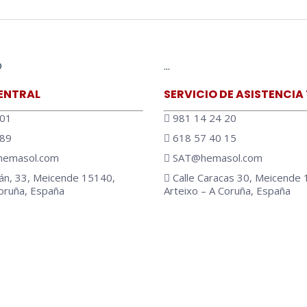
O
…
ENTRAL
SERVICIO DE ASISTENCIA
 01
981 14 24 20
 89
618 57 40 15
emasol.com
SAT@hemasol.com
án, 33, Meicende 15140,
Calle Caracas 30, Meicende 
Coruña, España
Arteixo – A Coruña, España
 en: