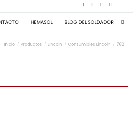
NTACTO
HEMASOL
BLOG DEL SOLDADOR
Estás aquí:
Inicio
Productos
Lincoln
Consumibles Lincoln
782