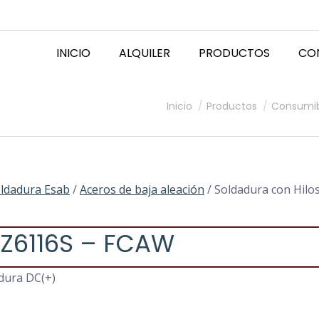
INICIO
ALQUILER
PRODUCTOS
CO
Estás aquí:
Inicio
Productos
Consumib
ldadura Esab
/
Aceros de baja aleación
/ Soldadura con Hilo
PZ6116S – FCAW
dura DC(+)