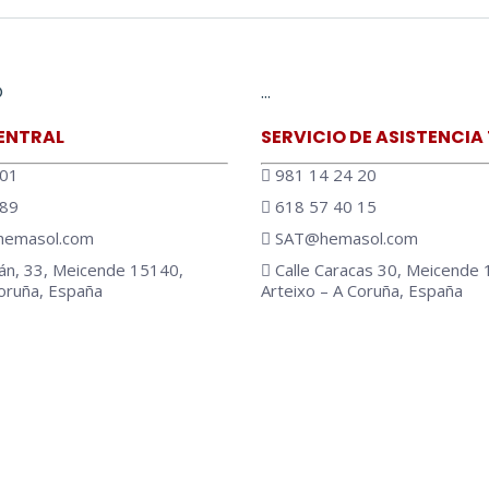
O
…
ENTRAL
SERVICIO DE ASISTENCIA
 01
981 14 24 20
 89
618 57 40 15
emasol.com
SAT@hemasol.com
án, 33, Meicende 15140,
Calle Caracas 30, Meicende 
Coruña, España
Arteixo – A Coruña, España
 en:
be
w