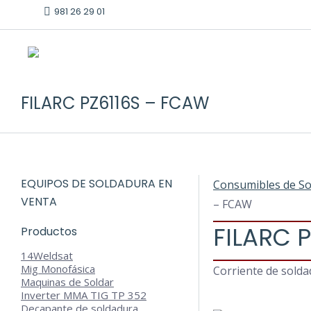
981 26 29 01
FILARC PZ6116S – FCAW
EQUIPOS DE SOLDADURA EN
Consumibles de So
VENTA
– FCAW
FILARC 
Productos
14
Weldsat
Mig Monofásica
Corriente de solda
Maquinas de Soldar
Inverter MMA TIG TP 352
Decapante de soldadura