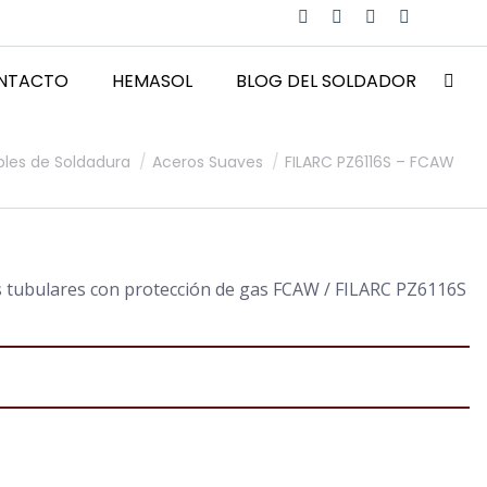
Facebook
X
Instagram
YouTube
page
page
page
page
NTACTO
HEMASOL
BLOG DEL SOLDADOR
opens
opens
opens
opens
Busca
in
in
in
in
new
new
new
new
les de Soldadura
Aceros Suaves
FILARC PZ6116S – FCAW
window
window
window
window
s tubulares con protección de gas FCAW / FILARC PZ6116S