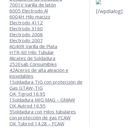
7001V Varilla de latón
6005 Electrodo Al
[/wpdialog]
6004H Hilo macizo
Electrodo 4112
Electrodo 3160
Electrodo 2008
Electrodo 2007
AG40R Varilla de Plata
HTR-60 Hilo Tubular
Alicates de Soldadura
252
Esab Consumibles
42
Aceros de alta aleación e
inoxidables
1
Soldadura TIG con protección de
Gas GTAW-TIG
OK Tigrod 16.95
1
Soldadura MIG MAG – GMAW
OK Autrod 16.95
5
Soldadura con Hilos tubulares
con protección de gas FCAW
OK Tubrod 14.28 – FCAW
OK Tubrod 15.30 – FCAW
OK Tubrod 15.31 – FCAW