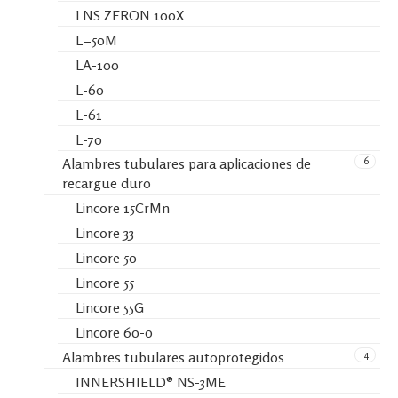
LNS ZERON 100X
L−50M
LA-100
L-60
L-61
L-70
6
Alambres tubulares para aplicaciones de
recargue duro
Lincore 15CrMn
Lincore 33
Lincore 50
Lincore 55
Lincore 55G
Lincore 60-0
4
Alambres tubulares autoprotegidos
INNERSHIELD® NS-3ME