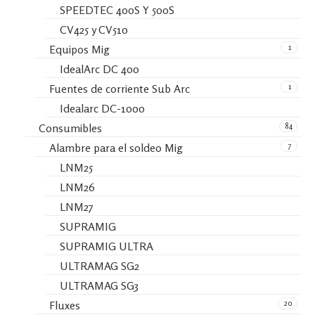
SPEEDTEC 400S Y 500S
CV425 y CV510
1
Equipos Mig
IdealArc DC 400
1
Fuentes de corriente Sub Arc
Idealarc DC-1000
84
Consumibles
7
Alambre para el soldeo Mig
LNM25
LNM26
LNM27
SUPRAMIG
SUPRAMIG ULTRA
ULTRAMAG SG2
ULTRAMAG SG3
20
Fluxes