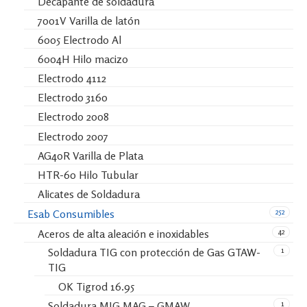
Decapante de soldadura
7001V Varilla de latón
6005 Electrodo Al
6004H Hilo macizo
Electrodo 4112
Electrodo 3160
Electrodo 2008
Electrodo 2007
AG40R Varilla de Plata
HTR-60 Hilo Tubular
Alicates de Soldadura
252
Esab Consumibles
42
Aceros de alta aleación e inoxidables
1
Soldadura TIG con protección de Gas GTAW-
TIG
OK Tigrod 16.95
1
Soldadura MIG MAG – GMAW