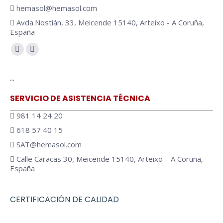
hemasol@hemasol.com
Avda.Nostián, 33, Meicende 15140, Arteixo - A Coruña,
España
Encuéntranos en:
…
SERVICIO DE ASISTENCIA TÉCNICA
981 14 24 20
618 57 40 15
SAT@hemasol.com
Calle Caracas 30, Meicende 15140, Arteixo – A Coruña,
España
CERTIFICACIÓN DE CALIDAD