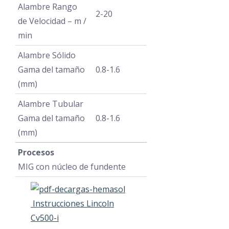
Alambre Rango
Miller Gold S
2-20
de Velocidad – m /
Miller XMT 30
min
Miller STR 45
Miller Gold S
Alambre Sólido
Miller Dimen
Gama del tamaño
0.8-1.6
(mm)
Miller XMT 35
Praxair Microti
Alambre Tubular
Saf Buffalo 50
Gama del tamaño
0.8-1.6
Weldsat
(mm)
Weldsat 150H
Procesos
Weldsat 180 B
MIG con núcleo de fundente
Equipos TIG AC/
Weldtronic 20
Instrucciones Lincoln
Tiger 200 P A
Cv500-i
Mig Mag