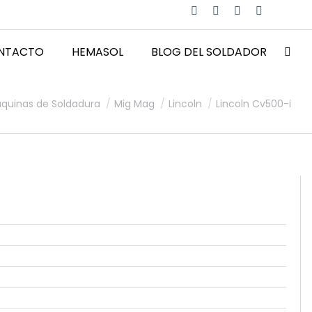
NTACTO
HEMASOL
BLOG DEL SOLDADOR
aquinas de Soldadura
Mig Mag
Lincoln
Lincoln Cv500-i