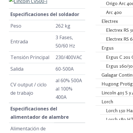
Origo Arc 40
Arc 400
Especificaciones del soldador
Electrex
Peso
262 kg
Electrex RS 5
3 Fases,
Electrex RS 
Entrada
50/60 Hz
Ergus
Ergus C 201 
Tensión Principal
230/400VAC
Ergus 160/5
Salida
60-500A
Galagar Contin
al 60% 500A
Hugong Protig 
CV output / ciclo
al 100%
Lincoln 405 S y
de trabajo
400A
Lorch
Especificaciones del
Lorch 150 H
alimentador de alambre
Lorch 180 H
Miller
Alimentación de