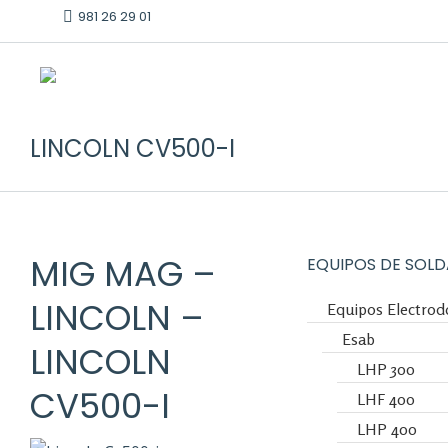
981 26 29 01
LINCOLN CV500-I
MIG MAG
–
EQUIPOS DE SOLD
LINCOLN
–
Equipos Electrod
Esab
LINCOLN
LHP 300
CV500-I
LHF 400
LHP 400