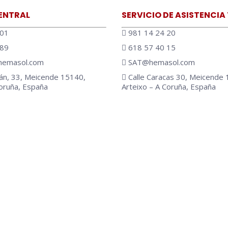
 A2
ENTRAL
SERVICIO DE ASISTENCIA
 01
981 14 24 20
0
 89
618 57 40 15
DC
emasol.com
SAT@hemasol.com
ura
án, 33, Meicende 15140,
Calle Caracas 30, Meicende 
Coruña, España
Arteixo – A Coruña, España
 en:
AR
 Flux
s
el
cadena
palanca