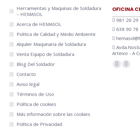
Esab Lae 800 +
Herramientas y Maquinas de Soldadura
OFICINA C
– HEMASOL
Motosoldadoras
981 26 29
Acerca de HEMASOL
Benza GWT 22
638 90 78
Politica de Calidad y Medio Ambiente
SDMO EW220 
hemasol@h
Alquiler Maquinaria de Soldadura
Carros de Soldad
Avda.Nosti
Arteixo - A 
Venta Equipo de Soldadura
Koweld CS-2A
Encuéntranos
Blog Del Soldador
Koweld CS231B
Estufas / Hornos
Contacto
AF-100
Aviso legal
Esab JS-200
Términos de Uso
Cuadros eléctrico
Política de cookies
Polipastos y Tract
Más información sobre las cookies
Polipastos de 
Politica de Privacidad
Polipastos de 
Tractel