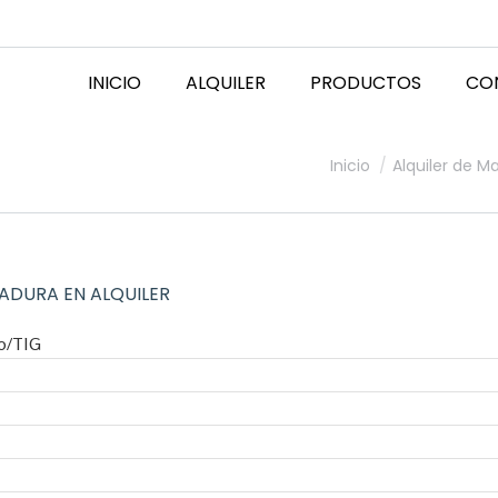
INICIO
ALQUILER
PRODUCTOS
CO
Estás aquí:
Inicio
Alquiler de M
ADURA EN ALQUILER
o/TIG