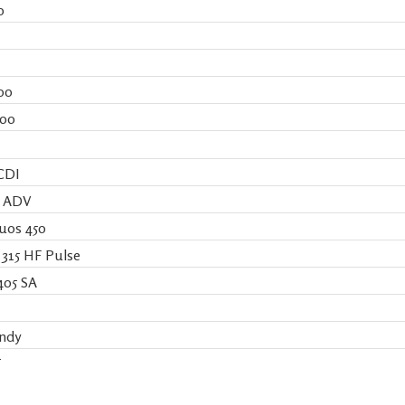
0
00
600
CDI
0 ADV
uos 450
315 HF Pulse
 405 SA
andy
T