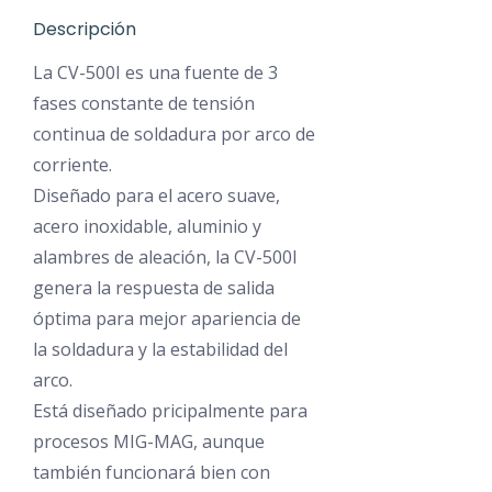
Esab
Descripción
Esab MIG325
La CV-500I es una fuente de 3
Esab Lud 45
fases constante de tensión
Esab Lar 63
continua de soldadura por arco de
Galagar Mig 32
corriente.
Hugong
Diseñado para el acero suave,
Hugong TH M
acero inoxidable, aluminio y
Hugong TH 
alambres de aleación, la CV-500I
Lincoln
genera la respuesta de salida
Lincoln Cv405
óptima para mejor apariencia de
la soldadura y la estabilidad del
Lincoln Cv500
arco.
Lincoln Ideal
Está diseñado pricipalmente para
Lincoln DC 6
procesos MIG-MAG, aunque
Miller
también funcionará bien con
Miller XMT 30