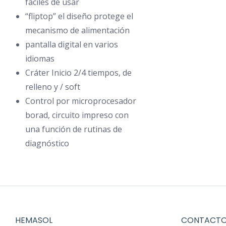
fáciles de usar
Miller Dimen
“fliptop” el diseño protege el
Corte Plasma
mecanismo de alimentación
Ergus 120DP
pantalla digital en varios
Hugong Handy
idiomas
Lincoln PC100
Cráter Inicio 2/4 tiempos, de
relleno y / soft
Carbón Aire
Control por microprocesador
Cerdi 800GLT
borad, circuito impreso con
Electrex
una función de rutinas de
Electrex RS 5
diagnóstico
Electrex RS 
Ergus 600SW 
Esab Lar 630 
Lincoln DC 600
Miller Dimensi
HEMASOL
CONTACT
Arco Sumergido