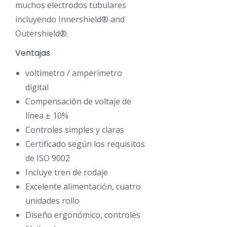
muchos electrodos tubulares
Miller XMT 35
incluyendo Innershield® and
Miller Dimen
Outershield®.
Oerlikon Citoli
Ventajas
Telwin MasterM
Mig Sinérgico Pu
voltímetro / amperímetro
Esab Lud 450 
digital
Compensación de voltaje de
Multiproceso
línea ± 10%
Ergus 600 SW
Controles simples y claras
Esab
Certificado según los requisitos
Esab Lud 45
de ISO 9002
Esab Lar 63
Incluye tren de rodaje
Lincoln DC 600
Excelente alimentación, cuatro
Miller
unidades rollo
Miller XMT 30
Diseño ergonómico, controles
Miller XMT 35