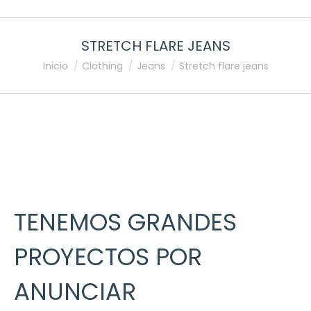
STRETCH FLARE JEANS
Estás aquí:
Inicio
Clothing
Jeans
Stretch flare jeans
TENEMOS GRANDES
PROYECTOS POR
ANUNCIAR